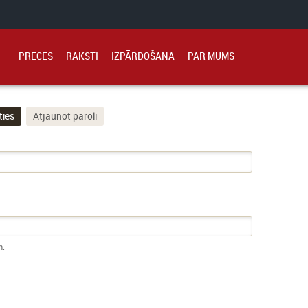
PRECES
RAKSTI
IZPĀRDOŠANA
PAR MUMS
ties
(aktīvā cilne)
Atjaunot paroli
m.