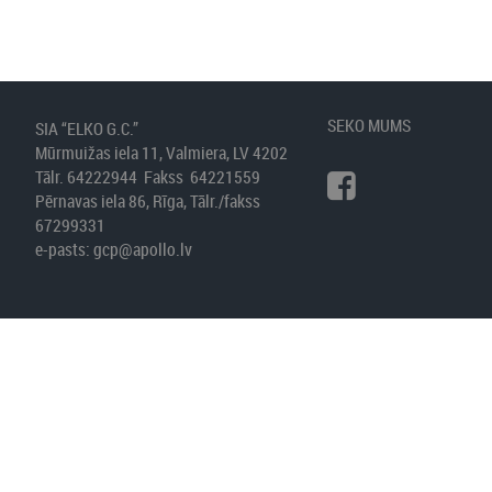
SEKO MUMS
SIA “ELKO G.C.”
Mūrmuižas iela 11, Valmiera, LV 4202
Tālr. 64222944 Fakss 64221559
Pērnavas iela 86, Rīga, Tālr./fakss
67299331
e-pasts:
gcp@apollo.lv