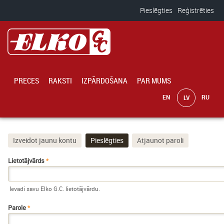
Pārlekt uz galveno saturu
Pieslēgties
Reģistrēties
PRECES
RAKSTI
IZPĀRDOŠANA
PAR MUMS
Izveidot jaunu kontu
Pieslēgties
(aktīvā cilne)
Atjaunot paroli
Primārās cilnes
Lietotājvārds
*
Ievadi savu Elko G.C. lietotājvārdu.
Parole
*