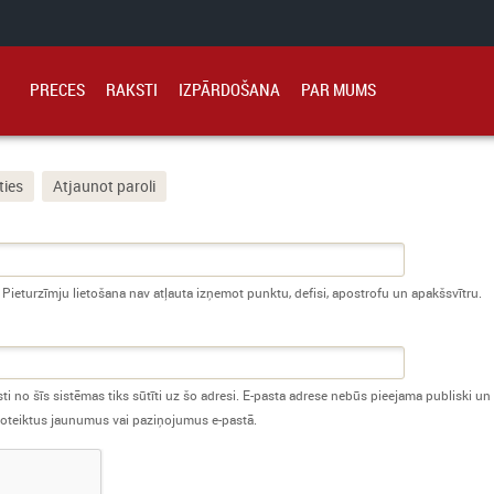
PRECES
RAKSTI
IZPĀRDOŠANA
PAR MUMS
e)
ties
Atjaunot paroli
. Pieturzīmju lietošana nav atļauta izņemot punktu, defisi, apostrofu un apakšsvītru.
sti no šīs sistēmas tiks sūtīti uz šo adresi. E-pasta adrese nebūs pieejama publiski un t
 noteiktus jaunumus vai paziņojumus e-pastā.