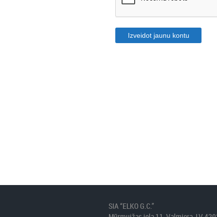
SIA “ELKO G.C.”
Mūrmuižas iela 11, Valmiera, LV 420