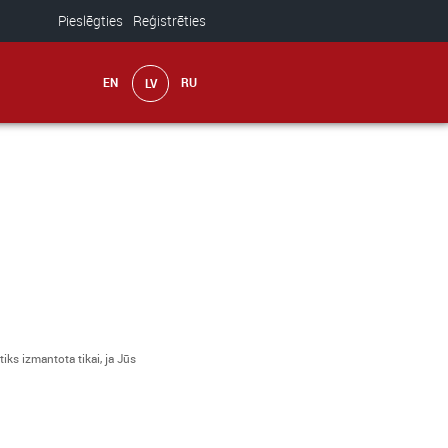
Pieslēgties
Reģistrēties
iks izmantota tikai, ja Jūs