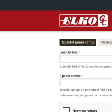
Pārlekt uz galveno saturu
Izveidot jaunu kontu
(aktīvā ciln
Pieslēg
Primārās cilnes
Lietotājvārds
*
Lietotājvārdā drīkst izmantot atstarpes
E-pasta adrese
*
Ievadiet derīgu e-pasta adresi. Visi e-pa
vēlēsieties saņemt jaunu paroli vai arī