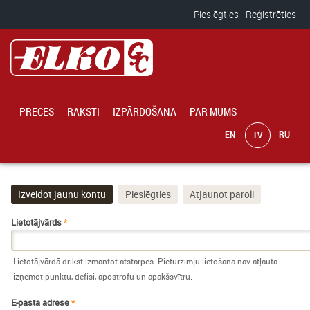
Pārlekt uz galveno saturu
Pieslēgties
Reģistrēties
PRECES
RAKSTI
IZPĀRDOŠANA
PAR MUMS
Izveidot jaunu kontu
(aktīvā cilne)
Pieslēgties
Atjaunot paroli
Primārās cilnes
Lietotājvārds
*
Lietotājvārdā drīkst izmantot atstarpes. Pieturzīmju lietošana nav atļauta
izņemot punktu, defisi, apostrofu un apakšsvītru.
E-pasta adrese
*