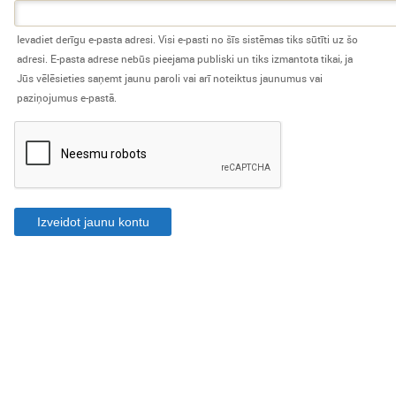
Ievadiet derīgu e-pasta adresi. Visi e-pasti no šīs sistēmas tiks sūtīti uz šo
adresi. E-pasta adrese nebūs pieejama publiski un tiks izmantota tikai, ja
Jūs vēlēsieties saņemt jaunu paroli vai arī noteiktus jaunumus vai
paziņojumus e-pastā.