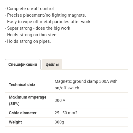
- Complete on/off control.
- Precise placement/no fighting magnets.
- Easy to wipe off metal particles after work
- Super strong - does the big work.
- Holds strong on thin steel.
- Holds strong on pipes.
Спецификация
(активная
файлы
Tabs
вкладка)
Magnetic ground clamp 300A with
Technical data
on/off switch
Maximum amperage
300 A
(35%)
Cable diameter
25 - 50 mm2
Weight
300g