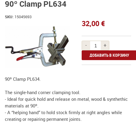
90º Clamp PL634
SKU:
15045693
32,00 €
-
+
90º Clamp PL634.
The single-hand corner clamping tool.
- Ideal for quick hold and release on metal, wood & synthethic
materials at 90º.
- A “helping hand” to hold stock firmly at right angles while
creating or repairing permanent joints.