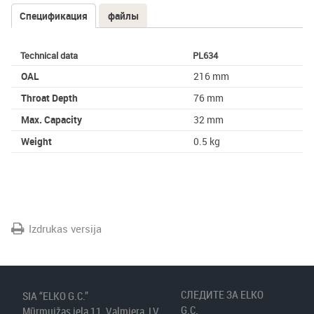
Спецификация
(активная
файлы
Tabs
вкладка)
Technical data
PL634
OAL
216 mm
Throat Depth
76 mm
Max. Capacity
32 mm
Weight
0.5 kg
Izdrukas versija
СЛЕДИТЕ ЗА ELKO
SIA “ELKO G.C.”
G.C.
Mūrmuižas iela 11, Valmiera, LV