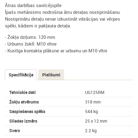
Ātras darbības savilcējspīle
Īpašs mehānisms nodrošina ātru detaļas nostiprināšanu.
Nostiprinātu detaļu nevar izkustināt vibrācijas vai vērpes
spēki, kādiem ir pakļauta detaļa.
- Žokļa dziļums: 120 mm
- Urbums žoklī: M10 vītne
- Kustīga kontakta plāksne ar urbumu un M10 vītni
Specifikācija
(aktīvā
Pielikumi
Tabs
cilne)
Tehniskie dati
UG125RM
Žokļu atvērums
318 mm
Saspiešanas spēks
544 kg
Sliedes izmērs
25 x 12 mm
Svars
2.2 kg