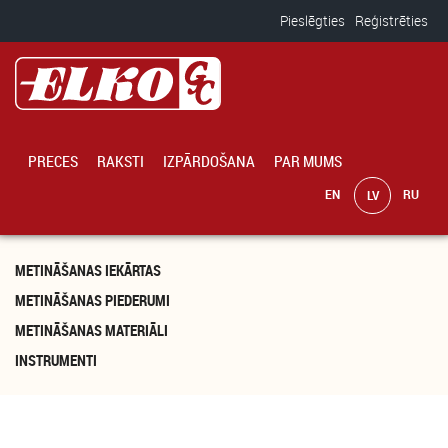
Pārlekt uz galveno saturu
Pieslēgties
Reģistrēties
PRECES
RAKSTI
IZPĀRDOŠANA
PAR MUMS
METINĀŠANAS IEKĀRTAS
METINĀŠANAS PIEDERUMI
METINĀŠANAS MATERIĀLI
INSTRUMENTI