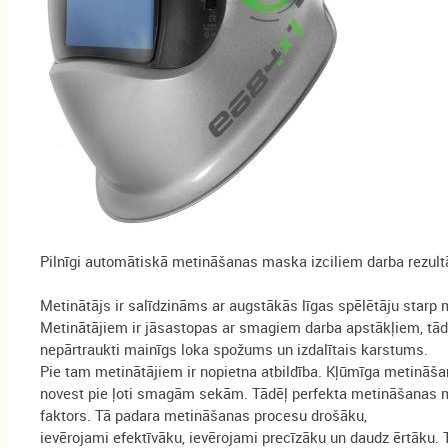
Pilnīgi automātiskā metināšanas maska izciliem darba rezul
Metinātājs ir salīdzināms ar augstākās līgas spēlētāju starp
Metinātājiem ir jāsastopas ar smagiem darba apstākļiem, tād
nepārtraukti mainīgs loka spožums un izdalītais karstums.
Pie tam metinātājiem ir nopietna atbildība. Kļūmīga metināša
novest pie ļoti smagām sekām. Tādēļ perfekta metināšanas m
faktors. Tā padara metināšanas procesu drošāku,
ievērojami efektīvāku, ievērojami precīzāku un daudz ērtāku. T