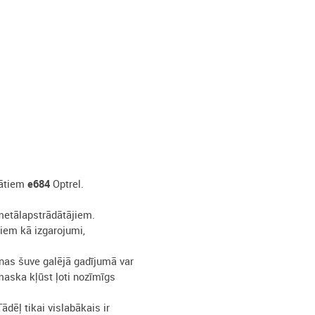
tātiem
e684
Optrel.
 metālapstrādātājiem.
iem kā izgarojumi,
nas šuve galējā gadījumā var
aska kļūst ļoti nozīmīgs
ādēļ tikai vislabākais ir