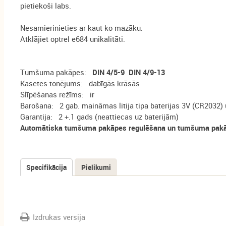
pietiekoši labs.
Nesamierinieties ar kaut ko mazāku.
Atklājiet optrel e684 unikalitāti.
Tumšuma pakāpes:
DIN 4/5-9 DIN 4/9-13
Kasetes tonējums: dabīgās krāsās
Slīpēšanas režīms: ir
Barošana: 2 gab. maināmas litija tipa baterijas 3V (CR2032) 
Garantija: 2 +.1 gads (neattiecas uz baterijām)
Automātiska tumšuma pakāpes regulēšana un tumšuma pakāp
Specifikācija
(aktīvā
Pielikumi
Tabs
cilne)
Izdrukas versija