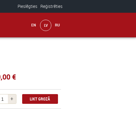
Pieslēgties
Reģistrēties
,00 €
+