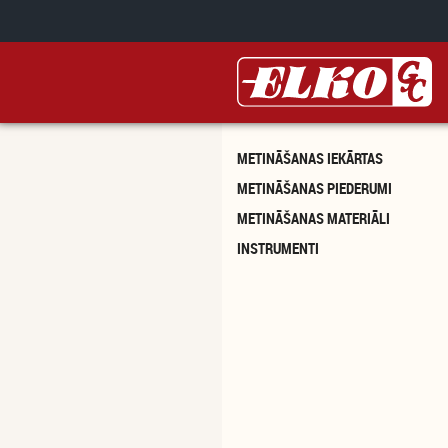
Pārlekt uz galveno saturu
METINĀŠANAS IEKĀRTAS
METINĀŠANAS PIEDERUMI
METINĀŠANAS MATERIĀLI
INSTRUMENTI