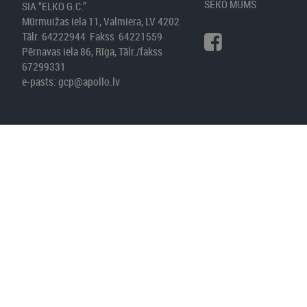
SEKO MUMS
SIA “ELKO G.C.”
Mūrmuižas iela 11, Valmiera, LV 4202
Tālr. 64222944 Fakss 64221559
Pērnavas iela 86, Rīga, Tālr./fakss
67299331
e-pasts:
gcp@apollo.lv