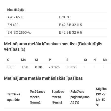
cilne)
Klasifikācija
AWS A5.1:
E7018-1
EN 499:
E 42 5 B 32 H 5
EN ISO 2560-A:
E 42 5 B 32 H 5
Metinājuma metāla ķīmiskais sastāvs (Raksturīgās
vērtības %)
C
Mn
Si
P
S
Cr
Ni
Mo
0.06
1.50
0.30
<0.025
<0.025
-
-
-
Metinājuma metāla mehāniskās īpašības
Stigrība
Tecēšanas
Stiprības
Relatīvais
Termiskā
ISO - V
robeža
robeža
pagarinājums
apstrāde
(J) - 50
N/mm2
N/mm2
A5 (%)
°C