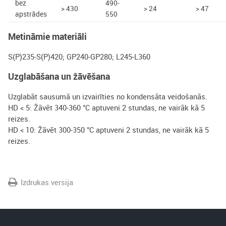
bez
490-
> 430
> 24
> 47
apstrādes
550
Metināmie materiāli
S(P)235-S(P)420; GP240-GP280; L245-L360
Uzglabāšana un žāvēšana
Uzglabāt sausumā un izvairīties no kondensāta veidošanās.
HD < 5: Žāvēt 340-360 °C aptuveni 2 stundas, ne vairāk kā 5
reizes.
HD < 10: Žāvēt 300-350 °C aptuveni 2 stundas, ne vairāk kā 5
reizes.
Izdrukas versija