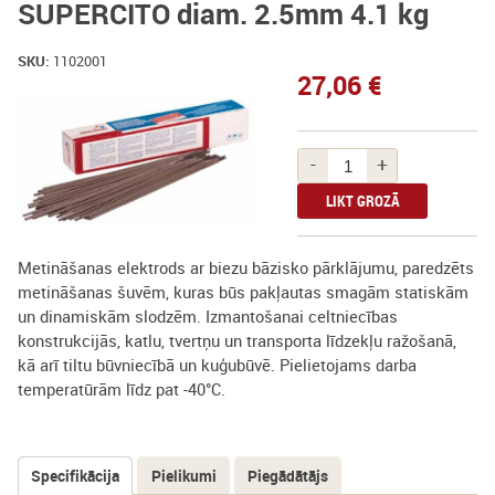
SUPERCITO diam. 2.5mm 4.1 kg
SKU:
1102001
27,06 €
-
+
Metināšanas elektrods ar biezu bāzisko pārklājumu, paredzēts
metināšanas šuvēm, kuras būs pakļautas smagām statiskām
un dinamiskām slodzēm. Izmantošanai celtniecības
konstrukcijās, katlu, tvertņu un transporta līdzekļu ražošanā,
kā arī tiltu būvniecībā un kuģubūvē. Pielietojams darba
temperatūrām līdz pat -40°C.
Specifikācija
(aktīvā
Pielikumi
Piegādātājs
Tabs