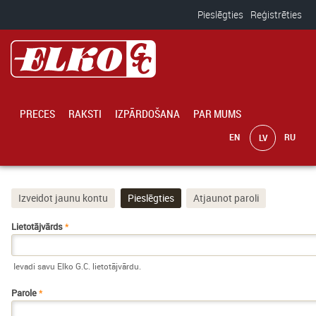
Pārlekt uz galveno saturu
Pieslēgties
Reģistrēties
PRECES
RAKSTI
IZPĀRDOŠANA
PAR MUMS
Izveidot jaunu kontu
Pieslēgties
(aktīvā cilne)
Atjaunot paroli
Primārās cilnes
Lietotājvārds
*
Ievadi savu Elko G.C. lietotājvārdu.
Parole
*