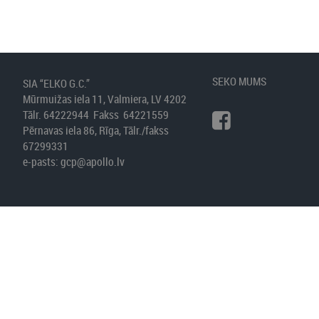
SEKO MUMS
SIA “ELKO G.C.”
Mūrmuižas iela 11, Valmiera, LV 4202
Tālr. 64222944 Fakss 64221559
Pērnavas iela 86, Rīga, Tālr./fakss
67299331
e-pasts:
gcp@apollo.lv