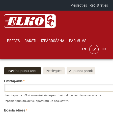
Pārlekt uz galveno saturu
Pieslēgties
Reģistrēties
PRECES
RAKSTI
IZPĀRDOŠANA
PAR MUMS
Izveidot jaunu kontu
(aktīvā cilne)
Pieslēgties
Atjaunot paroli
Primārās cilnes
Lietotājvārds
*
Lietotājvārdā drīkst izmantot atstarpes. Pieturzīmju lietošana nav atļauta
izņemot punktu, defisi, apostrofu un apakšsvītru.
E-pasta adrese
*