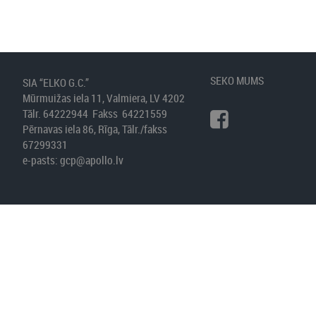
SEKO MUMS
SIA “ELKO G.C.”
Mūrmuižas iela 11, Valmiera, LV 4202
Tālr. 64222944 Fakss 64221559
Pērnavas iela 86, Rīga, Tālr./fakss
67299331
e-pasts:
gcp@apollo.lv