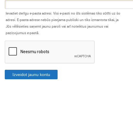
Ievadiet derīgu e-pasta adresi. Visi e-pasti no šīs sistēmas tiks sūtīti uz šo
adresi. E-pasta adrese nebūs pieejama publiski un tiks izmantota tikai, ja
Jūs vēlēsieties saņemt jaunu paroli vai arī noteiktus jaunumus vai
paziņojumus e-pastā.